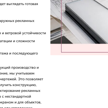
дет выглядеть готовая
наружных рекламных
я и ветровой устойчивости
уатации и сложности
нтажа и последующего
рукций производство и
ение, мы учитываем
чертежей. Это позволяет
олучить конструкцию,
оектирование рекламных
в с нестандартной
экраном и для объектов,