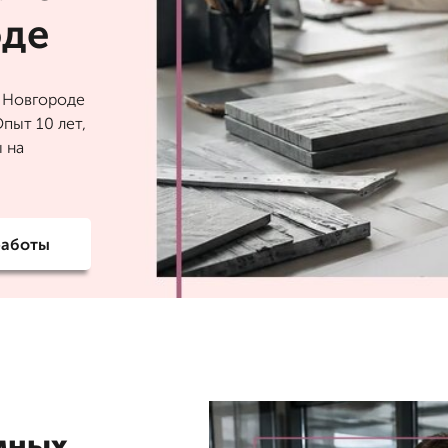
оде
 Новгороде
пыт 10 лет,
ы на
работы
мных