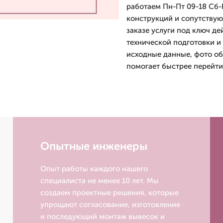
работаем Пн-Пт 09-18 Сб-
конструкций и сопутствую
заказе услуги под ключ де
технической подготовки и 
исходные данные, фото об
помогает быстрее перейти 
Опытные инженеры
Опыт работы каждого нашего
специалиста не менее 10 лет. Мы
создаем проектные решения, которые
упрощают согласование, изготовление
и последующий монтаж вывесок и