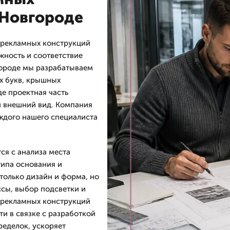
 Новгороде
 рекламных конструкций
жность и соответствие
городе мы разрабатываем
х букв, крышных
де проектная часть
й внешний вид. Компания
аждого нашего специалиста
ся с анализа места
типа основания и
только дизайн и форма, но
ссы, выбор подсветки и
 рекламных конструкций
и в связке с разработкой
ределок, ускоряет